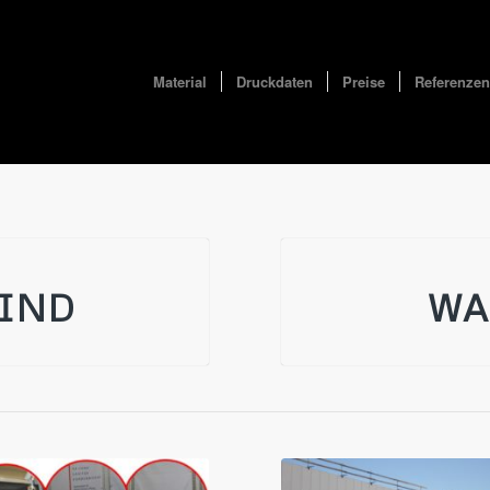
Material
Druckdaten
Preise
Referenzen
SIND
WA