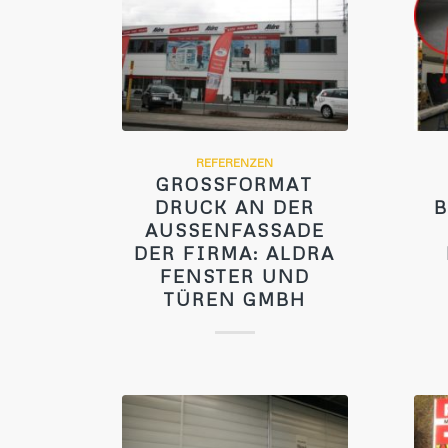
REFERENZEN
GROSSFORMAT D
RUCK AN DER A
USSENFASSADE DE
R FIRMA: ALDRA FE
NSTER UND TÜ
REN GMBH